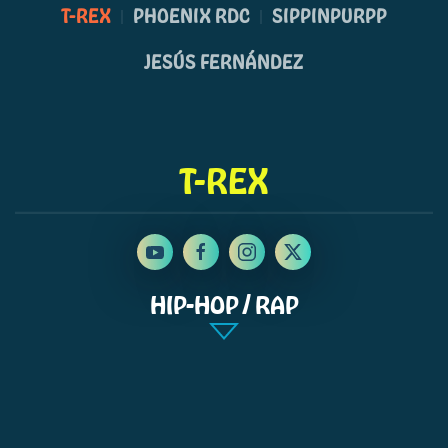
T-REX
PHOENIX RDC
SIPPINPURPP
JESÚS FERNÁNDEZ
T-REX
HIP-HOP / RAP